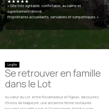
★
★
★
★
★
« Gîte très agréable, confortable, au calme et
superbement rénové.
Propriétaires accueillants, serviables et sympathiques. »
Le gîte
Se retrouver en famille
dans le Lot
Au cœur du Lot, entre Rocamadour et Figeac, découvrez
l’Enclos de Malpeyre, une ancienne ferme restaurée
pouvant accueillir jusqu’à 12 personnes. Niché sur les